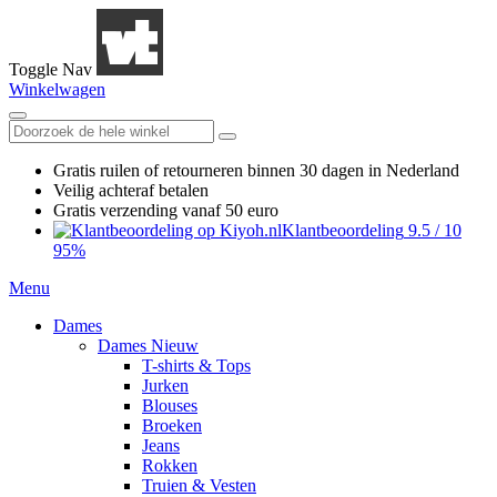
Toggle Nav
Winkelwagen
Gratis ruilen
of retourneren
binnen 30 dagen in Nederland
Veilig achteraf betalen
Gratis verzending
vanaf 50 euro
Klantbeoordeling
9.5
/
10
95%
Menu
Dames
Dames Nieuw
T-shirts & Tops
Jurken
Blouses
Broeken
Jeans
Rokken
Truien & Vesten