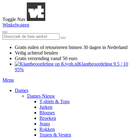
Toggle Nav
Winkelwagen
Gratis ruilen
of retourneren
binnen 30 dagen in Nederland
Veilig achteraf betalen
Gratis verzending
vanaf 50 euro
Klantbeoordeling
9.5
/
10
95%
Menu
Dames
Dames Nieuw
T-shirts & Tops
Jurken
Blouses
Broeken
Jeans
Rokken
Truien & Vesten