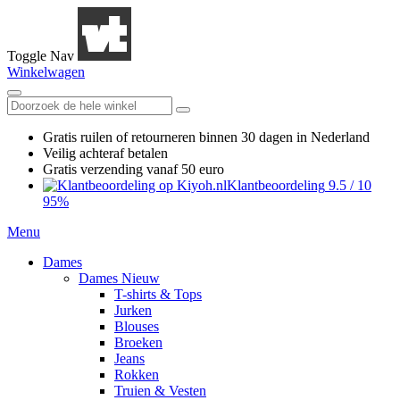
Toggle Nav
Winkelwagen
Gratis ruilen
of retourneren
binnen 30 dagen in Nederland
Veilig achteraf betalen
Gratis verzending
vanaf 50 euro
Klantbeoordeling
9.5
/
10
95%
Menu
Dames
Dames Nieuw
T-shirts & Tops
Jurken
Blouses
Broeken
Jeans
Rokken
Truien & Vesten