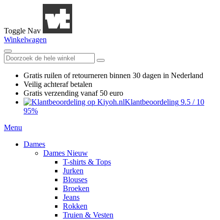
Toggle Nav
Winkelwagen
Gratis ruilen
of retourneren
binnen 30 dagen in Nederland
Veilig achteraf betalen
Gratis verzending
vanaf 50 euro
Klantbeoordeling
9.5
/
10
95%
Menu
Dames
Dames Nieuw
T-shirts & Tops
Jurken
Blouses
Broeken
Jeans
Rokken
Truien & Vesten