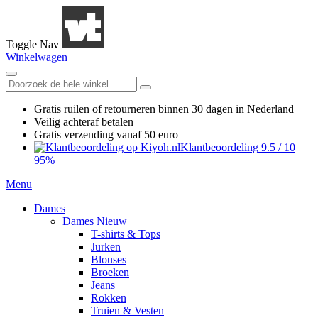
Toggle Nav
Winkelwagen
Gratis ruilen
of retourneren
binnen 30 dagen in Nederland
Veilig achteraf betalen
Gratis verzending
vanaf 50 euro
Klantbeoordeling
9.5
/
10
95%
Menu
Dames
Dames Nieuw
T-shirts & Tops
Jurken
Blouses
Broeken
Jeans
Rokken
Truien & Vesten