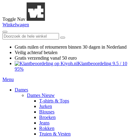
Toggle Nav
Winkelwagen
Gratis ruilen
of retourneren
binnen 30 dagen in Nederland
Veilig achteraf betalen
Gratis verzending
vanaf 50 euro
Klantbeoordeling
9.5
/
10
95%
Menu
Dames
Dames Nieuw
T-shirts & Tops
Jurken
Blouses
Broeken
Jeans
Rokken
Truien & Vesten