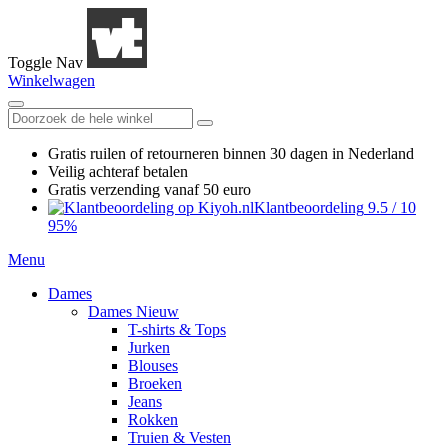
Toggle Nav
Winkelwagen
Gratis ruilen
of retourneren
binnen 30 dagen in Nederland
Veilig achteraf betalen
Gratis verzending
vanaf 50 euro
Klantbeoordeling
9.5
/
10
95%
Menu
Dames
Dames Nieuw
T-shirts & Tops
Jurken
Blouses
Broeken
Jeans
Rokken
Truien & Vesten