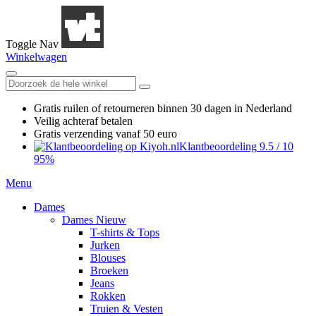
Toggle Nav
Winkelwagen
Gratis ruilen
of retourneren
binnen 30 dagen in Nederland
Veilig achteraf betalen
Gratis verzending
vanaf 50 euro
Klantbeoordeling
9.5
/
10
95%
Menu
Dames
Dames Nieuw
T-shirts & Tops
Jurken
Blouses
Broeken
Jeans
Rokken
Truien & Vesten