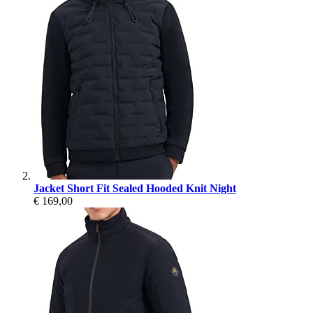
Jacket Short Fit Sealed Hooded Knit Night
€ 169,00