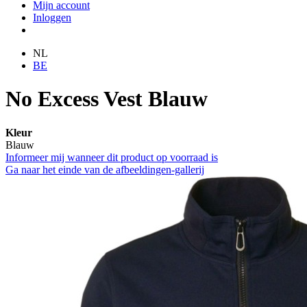
Mijn account
Inloggen
NL
BE
No Excess Vest Blauw
Kleur
Blauw
Informeer mij wanneer dit product op voorraad is
Ga naar het einde van de afbeeldingen-gallerij