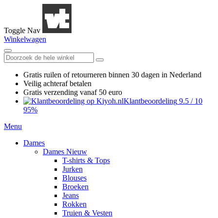
Toggle Nav
Winkelwagen
Gratis ruilen
of retourneren
binnen 30 dagen in Nederland
Veilig achteraf betalen
Gratis verzending
vanaf 50 euro
Klantbeoordeling
9.5
/
10
95%
Menu
Dames
Dames Nieuw
T-shirts & Tops
Jurken
Blouses
Broeken
Jeans
Rokken
Truien & Vesten