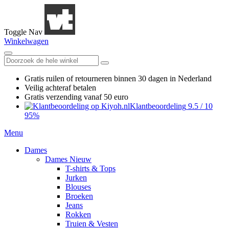
Toggle Nav
Winkelwagen
Gratis ruilen
of retourneren
binnen 30 dagen in Nederland
Veilig achteraf betalen
Gratis verzending
vanaf 50 euro
Klantbeoordeling
9.5
/
10
95%
Menu
Dames
Dames Nieuw
T-shirts & Tops
Jurken
Blouses
Broeken
Jeans
Rokken
Truien & Vesten