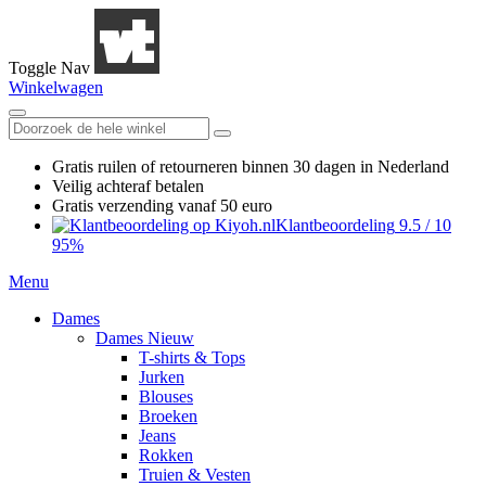
Toggle Nav
Winkelwagen
Gratis ruilen
of retourneren
binnen 30 dagen in Nederland
Veilig achteraf betalen
Gratis verzending
vanaf 50 euro
Klantbeoordeling
9.5
/
10
95%
Menu
Dames
Dames Nieuw
T-shirts & Tops
Jurken
Blouses
Broeken
Jeans
Rokken
Truien & Vesten