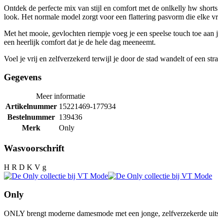
Ontdek de perfecte mix van stijl en comfort met de onlkelly hw sho
look. Het normale model zorgt voor een flattering pasvorm die elke vr
Met het mooie, gevlochten riempje voeg je een speelse touch toe aan j
een heerlijk comfort dat je de hele dag meeneemt.
Voel je vrij en zelfverzekerd terwijl je door de stad wandelt of een s
Gegevens
Meer informatie
Artikelnummer
15221469-177934
Bestelnummer
139436
Merk
Only
Wasvoorschrift
H R D K V g
Only
ONLY brengt moderne damesmode met een jonge, zelfverzekerde uitstra