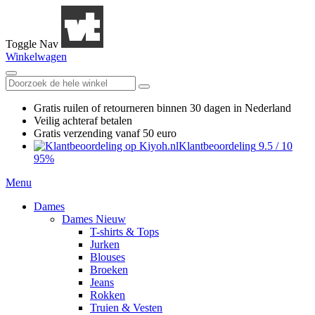
Toggle Nav
Winkelwagen
Gratis ruilen
of retourneren
binnen 30 dagen in Nederland
Veilig achteraf betalen
Gratis verzending
vanaf 50 euro
Klantbeoordeling
9.5
/
10
95%
Menu
Dames
Dames Nieuw
T-shirts & Tops
Jurken
Blouses
Broeken
Jeans
Rokken
Truien & Vesten