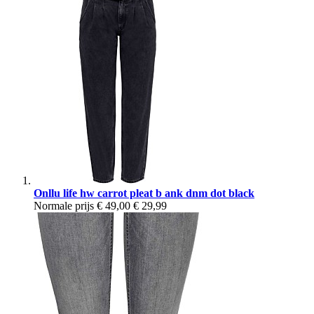
Onllu life hw carrot pleat b ank dnm dot black
Normale prijs
€ 49,00
€ 29,99