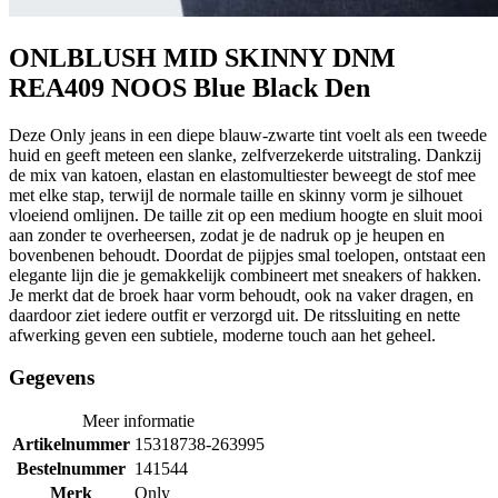
ONLBLUSH MID SKINNY DNM
REA409 NOOS Blue Black Den
Deze Only jeans in een diepe blauw-zwarte tint voelt als een tweede
huid en geeft meteen een slanke, zelfverzekerde uitstraling. Dankzij
de mix van katoen, elastan en elastomultiester beweegt de stof mee
met elke stap, terwijl de normale taille en skinny vorm je silhouet
vloeiend omlijnen. De taille zit op een medium hoogte en sluit mooi
aan zonder te overheersen, zodat je de nadruk op je heupen en
bovenbenen behoudt. Doordat de pijpjes smal toelopen, ontstaat een
elegante lijn die je gemakkelijk combineert met sneakers of hakken.
Je merkt dat de broek haar vorm behoudt, ook na vaker dragen, en
daardoor ziet iedere outfit er verzorgd uit. De ritssluiting en nette
afwerking geven een subtiele, moderne touch aan het geheel.
Gegevens
Meer informatie
Artikelnummer
15318738-263995
Bestelnummer
141544
Merk
Only