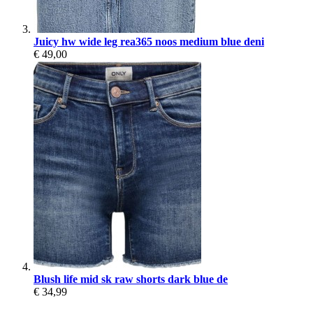
Juicy hw wide leg rea365 noos medium blue deni
€ 49,00
Blush life mid sk raw shorts dark blue de
€ 34,99