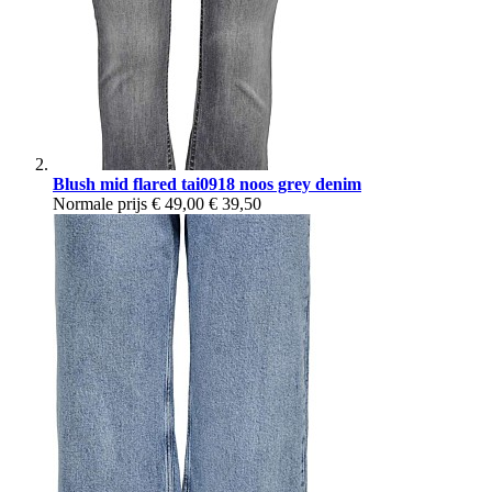
Blush mid flared tai0918 noos grey denim
Normale prijs
€ 49,00
€ 39,50