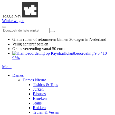
Toggle Nav
Winkelwagen
Gratis ruilen
of retourneren
binnen 30 dagen in Nederland
Veilig achteraf betalen
Gratis verzending
vanaf 50 euro
Klantbeoordeling
9.5
/
10
95%
Menu
Dames
Dames Nieuw
T-shirts & Tops
Jurken
Blouses
Broeken
Jeans
Rokken
Truien & Vesten