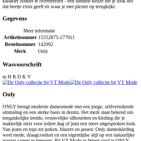
karakter zonder te overheersen - een subtiele keuze die je look net
dat beetje extra geeft en waar je met plezier op terugkijkt.
Gegevens
Meer informatie
Artikelnummer
15352875-177911
Bestelnummer
142092
Merk
Only
Wasvoorschrift
m H R D K V
Only
ONLY brengt moderne damesmode met een jonge, zelfverzekerde
uitstraling en een sterke basis in denim. Het merk staat bekend om
toegankelijke trends, vrouwelijke silhouetten en kleding die je
makkelijk mixt voor iedere dag of juist een meer uitgesproken look.
Van jeans en tops tot jurken, blazers en jassen: Only dameskleding
weet mode, draagcomfort en een eigentijdse stijl op een natuurlijke
manier samen te brengen. Bij VT Mode in Weert vind je ONLY