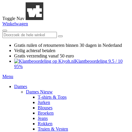
Toggle Nav
Winkelwagen
Gratis ruilen
of retourneren
binnen 30 dagen in Nederland
Veilig achteraf betalen
Gratis verzending
vanaf 50 euro
Klantbeoordeling
9.5
/
10
95%
Menu
Dames
Dames Nieuw
T-shirts & Tops
Jurken
Blouses
Broeken
Jeans
Rokken
Truien & Vesten