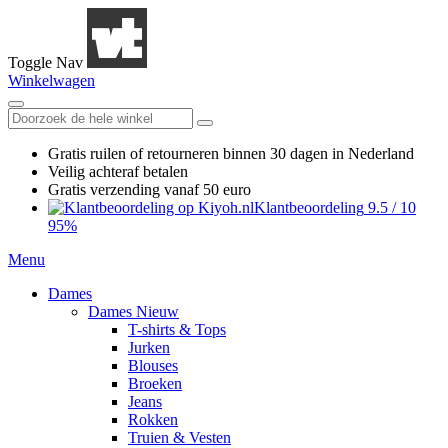
Toggle Nav
Winkelwagen
Gratis ruilen
of retourneren
binnen 30 dagen in Nederland
Veilig achteraf betalen
Gratis verzending
vanaf 50 euro
Klantbeoordeling
9.5
/
10
95%
Menu
Dames
Dames Nieuw
T-shirts & Tops
Jurken
Blouses
Broeken
Jeans
Rokken
Truien & Vesten