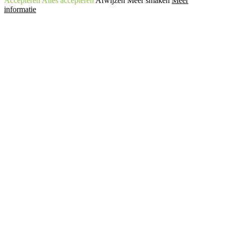
Accepteren
Alles accepteren
Afwijzen
Meer smaken
Meer
informatie