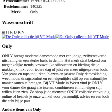
Artikelnummer
15360210-180083002
Bestelnummer
140325
Merk
Only
Wasvoorschrift
m H R D K V
Only
ONLY brengt moderne damesmode met een jonge, zelfverzekerde
uitstraling en een sterke basis in denim. Het merk staat bekend om
toegankelijke trends, vrouwelijke silhouetten en kleding die je
makkelijk mixt voor iedere dag of juist een meer uitgesproken look.
Van jeans en tops tot jurken, blazers en jassen: Only dameskleding
weet mode, draagcomfort en een eigentijdse stijl op een natuurlijke
manier samen te brengen. Bij VT Mode in Weert vind je ONLY
voor dames die graag afwisselen, combineren en hun eigen stijl
willen laten zien. Zo shop je de nieuwste ONLY collectie eenvoudig
online of bezoek je onze winkel voor persoonlijk advies en een look
die echt bij je past.
Andere items van Only