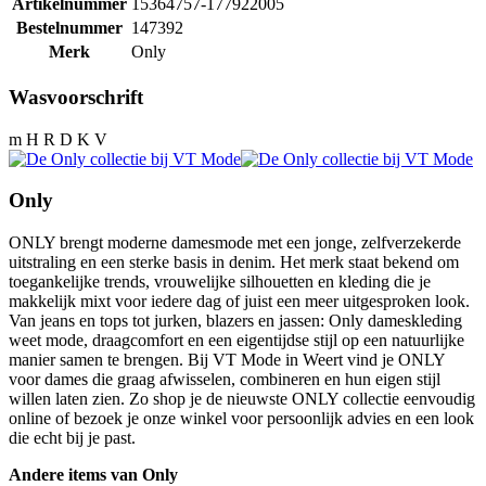
Artikelnummer
15364757-177922005
Bestelnummer
147392
Merk
Only
Wasvoorschrift
m H R D K V
Only
ONLY brengt moderne damesmode met een jonge, zelfverzekerde
uitstraling en een sterke basis in denim. Het merk staat bekend om
toegankelijke trends, vrouwelijke silhouetten en kleding die je
makkelijk mixt voor iedere dag of juist een meer uitgesproken look.
Van jeans en tops tot jurken, blazers en jassen: Only dameskleding
weet mode, draagcomfort en een eigentijdse stijl op een natuurlijke
manier samen te brengen. Bij VT Mode in Weert vind je ONLY
voor dames die graag afwisselen, combineren en hun eigen stijl
willen laten zien. Zo shop je de nieuwste ONLY collectie eenvoudig
online of bezoek je onze winkel voor persoonlijk advies en een look
die echt bij je past.
Andere items van Only