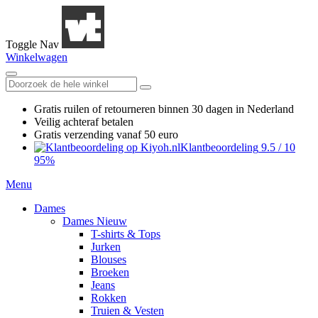
Toggle Nav
Winkelwagen
Gratis ruilen
of retourneren
binnen 30 dagen in Nederland
Veilig achteraf betalen
Gratis verzending
vanaf 50 euro
Klantbeoordeling
9.5
/
10
95%
Menu
Dames
Dames Nieuw
T-shirts & Tops
Jurken
Blouses
Broeken
Jeans
Rokken
Truien & Vesten