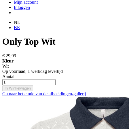
Mijn account
Inloggen
NL
BE
Only Top Wit
€ 29,99
Kleur
Wit
Op voorraad,
1 werkdag levertijd
Aantal
In Winkelwagen
Ga naar het einde van de afbeeldingen-gallerij