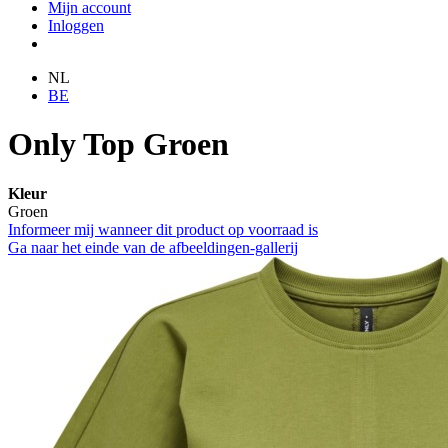
Mijn account
Inloggen
NL
BE
Only Top Groen
Kleur
Groen
Informeer mij wanneer dit product op voorraad is
Ga naar het einde van de afbeeldingen-gallerij