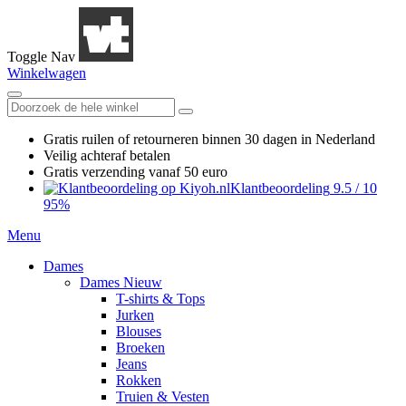
Toggle Nav
Winkelwagen
Gratis ruilen
of retourneren
binnen 30 dagen in Nederland
Veilig achteraf betalen
Gratis verzending
vanaf 50 euro
Klantbeoordeling
9.5
/
10
95%
Menu
Dames
Dames Nieuw
T-shirts & Tops
Jurken
Blouses
Broeken
Jeans
Rokken
Truien & Vesten