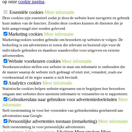
op onze
cookie pagina
.
Essentiële cookies
Meer informatie
Deze cookies zijn essentieel zodat je door de website kunt navigeren en gebruik
kunt maken van de functies. Zonder deze cookies kunnen de diensten die je
hebt aangevraagd niet worden geleverd.
Marketing cookies
Meer informatie
Marketingcookies worden gebruikt om bezoekers op websites te volgen. De
bedoeling is om advertenties te tonen die relevant en boeiend zijn voor de
individuele gebruiker en daardoor waardevoller voor uitgevers en externe
adverteerders.
Website voorkeuren cookies
Meer informatie
Voorkeurscookies stellen een website in staat om informatie te onthouden die
de manier waarop de website zich gedraagt of eruit ziet, verandert, zoals uw
voorkeurstaal of de regio waarin u zich bevindt.
Analytics cookies
Meer informatie
Statistische cookies helpen website-eigenaren om te begrijpen hoe bezoekers
omgaan met websites door anoniem informatie te verzamelen en te rapporteren.
Gebruikersdata naar gebruiken voor advertentiedoeleinden
Meer
informatie
Stelt toestemming in voor het verzenden van gebruikersdata gerelateerd aan
advertenties naar Google.
Persoonlijke advertenties toestaan (remarketing)
Meer informatie
Stelt toestemming in voor persoonlijke advertenties.
Accepteren
Alles accepteren
Afwijzen
Meer smaken
Meer