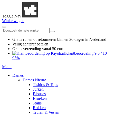
Toggle Nav
Winkelwagen
Gratis ruilen
of retourneren
binnen 30 dagen in Nederland
Veilig achteraf betalen
Gratis verzending
vanaf 50 euro
Klantbeoordeling
9.5
/
10
95%
Menu
Dames
Dames Nieuw
T-shirts & Tops
Jurken
Blouses
Broeken
Jeans
Rokken
Truien & Vesten