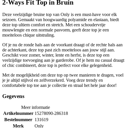
2-Ways Fit Top in Bruin
Deze veelzijdige bruine top van Only is een must-have voor elk
seizoen. Gemaakt van hoogwaardig polyamide en elastaan, biedt
deze top ultiem comfort en stretch. Met een schoudervrije
mouwlengte en een normale pasvorm, geeft deze top je een
moeiteloos chique uitstraling.
Of je nu de ronde hals aan de voorkant draagt of de rechte hals aan
de achterkant, deze top past zich moeiteloos aan jouw stijl aan.
Geschikt voor zomer, winter, lente en herfst, is deze top een
veelzijdige toevoeging aan je garderobe. Of je hem nu casual draagt
of chic combineert, deze top is perfect voor elke gelegenheid.
Met de mogelijkheid om deze top op twee manieren te dragen, voel
je je altijd stijlvol en zelfverzekerd. Voeg deze trendy en
comfortabele top toe aan je collectie en straal het hele jaar door!
Gegevens
Meer informatie
Artikelnummer
15278090-286318
Bestelnummer
131619
Merk
Only