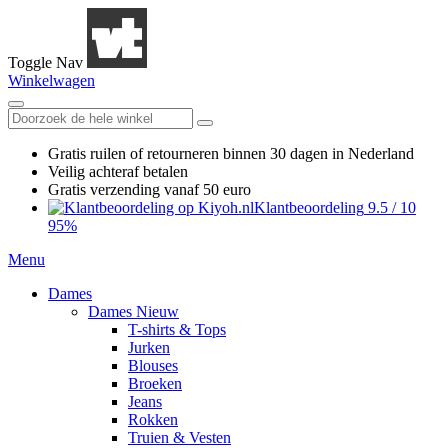
Toggle Nav
Winkelwagen
Gratis ruilen
of retourneren
binnen 30 dagen in Nederland
Veilig achteraf betalen
Gratis verzending
vanaf 50 euro
Klantbeoordeling
9.5
/
10
95%
Menu
Dames
Dames Nieuw
T-shirts & Tops
Jurken
Blouses
Broeken
Jeans
Rokken
Truien & Vesten