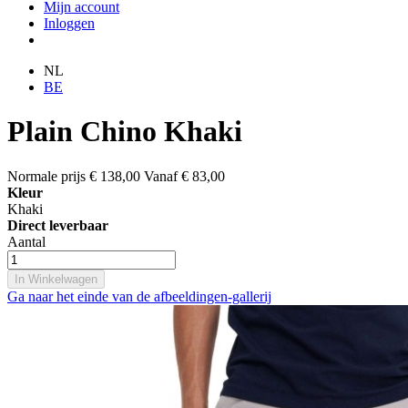
Mijn account
Inloggen
NL
BE
Plain Chino Khaki
Normale prijs
€ 138,00
Vanaf
€ 83,00
Kleur
Khaki
Direct leverbaar
Aantal
In Winkelwagen
Ga naar het einde van de afbeeldingen-gallerij