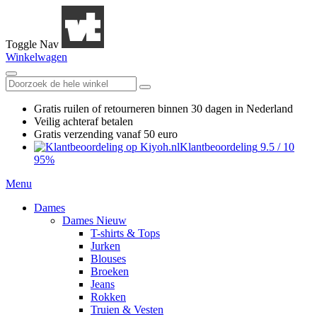
Toggle Nav
Winkelwagen
Gratis ruilen
of retourneren
binnen 30 dagen in Nederland
Veilig achteraf betalen
Gratis verzending
vanaf 50 euro
Klantbeoordeling
9.5
/
10
95%
Menu
Dames
Dames Nieuw
T-shirts & Tops
Jurken
Blouses
Broeken
Jeans
Rokken
Truien & Vesten