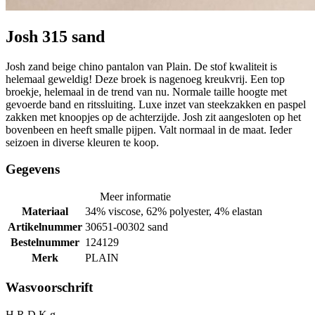
Josh 315 sand
Josh zand beige chino pantalon van Plain. De stof kwaliteit is
helemaal geweldig! Deze broek is nagenoeg kreukvrij. Een top
broekje, helemaal in de trend van nu. Normale taille hoogte met
gevoerde band en ritssluiting. Luxe inzet van steekzakken en paspel
zakken met knoopjes op de achterzijde. Josh zit aangesloten op het
bovenbeen en heeft smalle pijpen. Valt normaal in de maat. Ieder
seizoen in diverse kleuren te koop.
Gegevens
Meer informatie
Materiaal
34% viscose, 62% polyester, 4% elastan
Artikelnummer
30651-00302 sand
Bestelnummer
124129
Merk
PLAIN
Wasvoorschrift
H R D K g