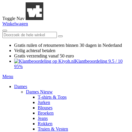
Toggle Nav
Winkelwagen
Gratis ruilen
of retourneren
binnen 30 dagen in Nederland
Veilig achteraf betalen
Gratis verzending
vanaf 50 euro
Klantbeoordeling
9.5
/
10
95%
Menu
Dames
Dames Nieuw
T-shirts & Tops
Jurken
Blouses
Broeken
Jeans
Rokken
Truien & Vesten