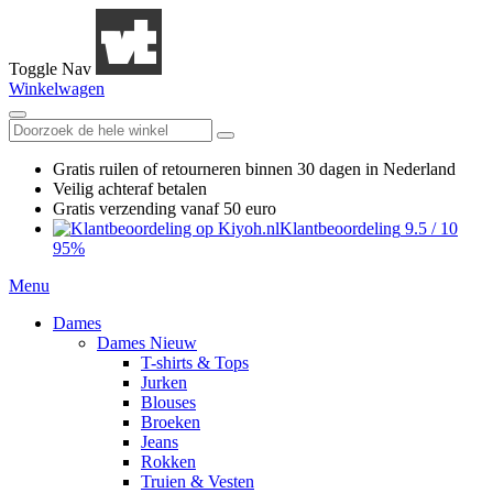
Toggle Nav
Winkelwagen
Gratis ruilen
of retourneren
binnen 30 dagen in Nederland
Veilig achteraf betalen
Gratis verzending
vanaf 50 euro
Klantbeoordeling
9.5
/
10
95%
Menu
Dames
Dames Nieuw
T-shirts & Tops
Jurken
Blouses
Broeken
Jeans
Rokken
Truien & Vesten