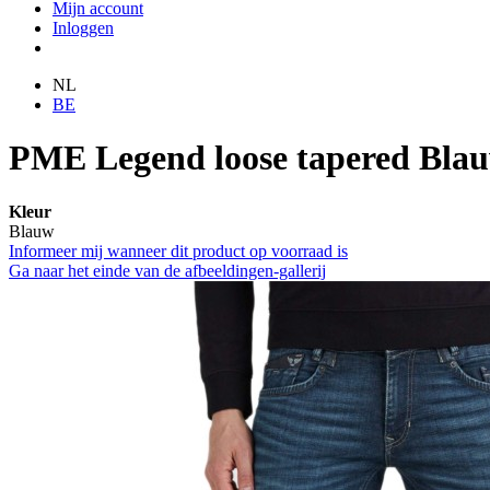
Mijn account
Inloggen
NL
BE
PME Legend loose tapered Bla
Kleur
Blauw
Informeer mij wanneer dit product op voorraad is
Ga naar het einde van de afbeeldingen-gallerij