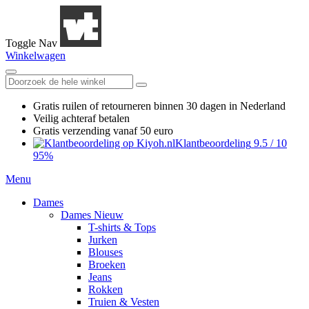
Toggle Nav
Winkelwagen
Gratis ruilen
of retourneren
binnen 30 dagen in Nederland
Veilig achteraf betalen
Gratis verzending
vanaf 50 euro
Klantbeoordeling
9.5
/
10
95%
Menu
Dames
Dames Nieuw
T-shirts & Tops
Jurken
Blouses
Broeken
Jeans
Rokken
Truien & Vesten