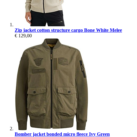
Zip jacket cotton structure cargo Bone White Melee
€ 129,00
Bomber jacket bonded micro fleece Ivy Green