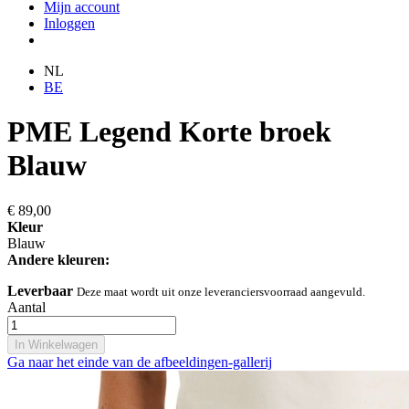
Mijn account
Inloggen
NL
BE
PME Legend Korte broek
Blauw
€ 89,00
Kleur
Blauw
Andere kleuren:
Leverbaar
Deze maat wordt uit onze leveranciersvoorraad aangevuld.
Aantal
In Winkelwagen
Ga naar het einde van de afbeeldingen-gallerij