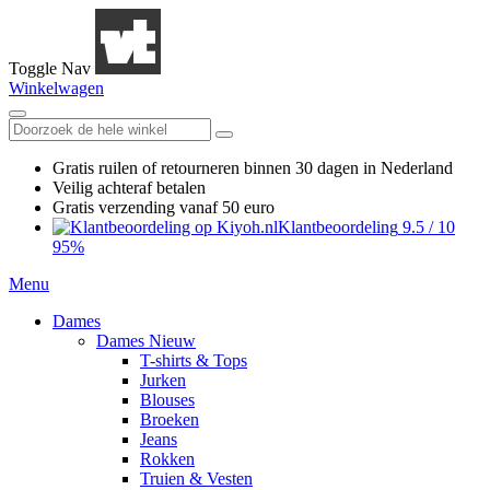
Toggle Nav
Winkelwagen
Gratis ruilen
of retourneren
binnen 30 dagen in Nederland
Veilig achteraf betalen
Gratis verzending
vanaf 50 euro
Klantbeoordeling
9.5
/
10
95%
Menu
Dames
Dames Nieuw
T-shirts & Tops
Jurken
Blouses
Broeken
Jeans
Rokken
Truien & Vesten