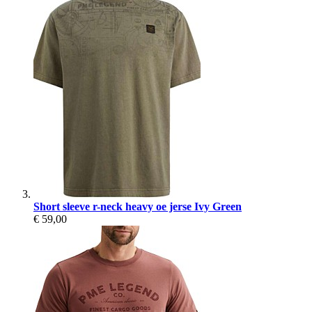
Short sleeve r-neck heavy oe jerse Ivy Green
€ 59,00