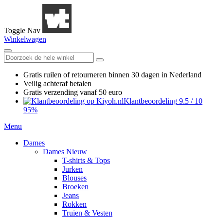
Toggle Nav
Winkelwagen
Gratis ruilen
of retourneren
binnen 30 dagen in Nederland
Veilig achteraf betalen
Gratis verzending
vanaf 50 euro
Klantbeoordeling
9.5
/
10
95%
Menu
Dames
Dames Nieuw
T-shirts & Tops
Jurken
Blouses
Broeken
Jeans
Rokken
Truien & Vesten