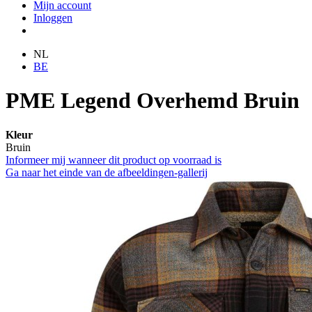
Mijn account
Inloggen
NL
BE
PME Legend Overhemd Bruin
Kleur
Bruin
Informeer mij wanneer dit product op voorraad is
Ga naar het einde van de afbeeldingen-gallerij