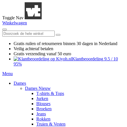
Toggle Nav
Winkelwagen
Gratis ruilen
of retourneren
binnen 30 dagen in Nederland
Veilig achteraf betalen
Gratis verzending
vanaf 50 euro
Klantbeoordeling
9.5
/
10
95%
Menu
Dames
Dames Nieuw
T-shirts & Tops
Jurken
Blouses
Broeken
Jeans
Rokken
Truien & Vesten