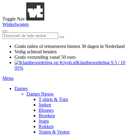
Toggle Nav
Winkelwagen
Gratis ruilen
of retourneren
binnen 30 dagen in Nederland
Veilig achteraf betalen
Gratis verzending
vanaf 50 euro
Klantbeoordeling
9.5
/
10
95%
Menu
Dames
Dames Nieuw
T-shirts & Tops
Jurken
Blouses
Broeken
Jeans
Rokken
Truien & Vesten