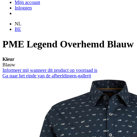
Mijn account
Inloggen
NL
BE
PME Legend Overhemd Blauw
Kleur
Blauw
Informeer mij wanneer dit product op voorraad is
Ga naar het einde van de afbeeldingen-gallerij