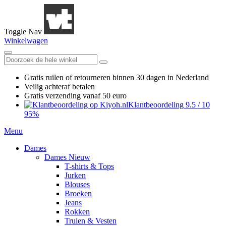
Toggle Nav
Winkelwagen
Gratis ruilen
of retourneren
binnen 30 dagen in Nederland
Veilig achteraf betalen
Gratis verzending
vanaf 50 euro
Klantbeoordeling
9.5
/
10
95%
Menu
Dames
Dames Nieuw
T-shirts & Tops
Jurken
Blouses
Broeken
Jeans
Rokken
Truien & Vesten