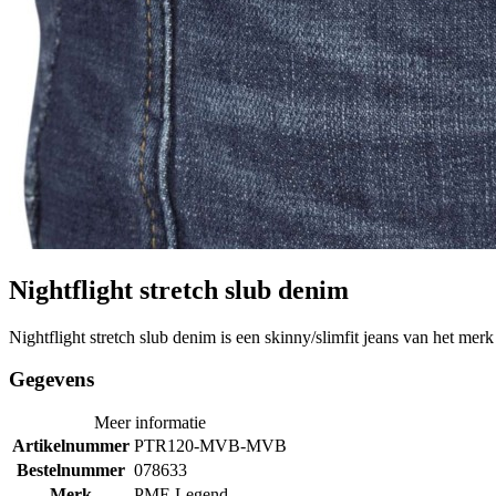
Nightflight stretch slub denim
Nightflight stretch slub denim is een skinny/slimfit jeans van het m
Gegevens
Meer informatie
Artikelnummer
PTR120-MVB-MVB
Bestelnummer
078633
Merk
PME Legend