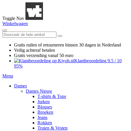
Toggle Nav
Winkelwagen
Gratis ruilen
of retourneren
binnen 30 dagen in Nederland
Veilig achteraf betalen
Gratis verzending
vanaf 50 euro
Klantbeoordeling
9.5
/
10
95%
Menu
Dames
Dames Nieuw
T-shirts & Tops
Jurken
Blouses
Broeken
Jeans
Rokken
Truien & Vesten