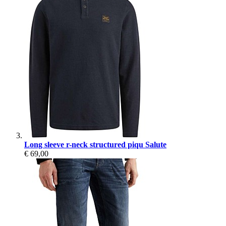
Long sleeve r-neck structured piqu Salute
€ 69,00