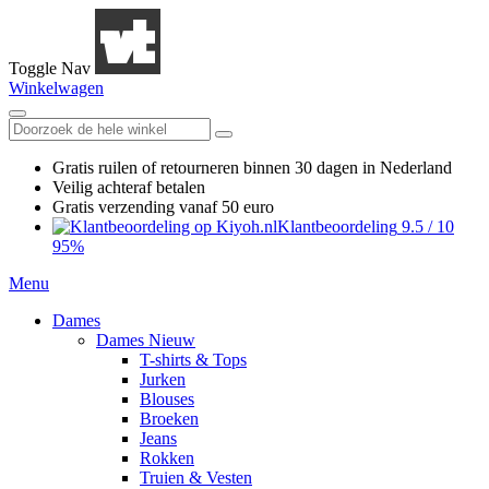
Toggle Nav
Winkelwagen
Gratis ruilen
of retourneren
binnen 30 dagen in Nederland
Veilig achteraf betalen
Gratis verzending
vanaf 50 euro
Klantbeoordeling
9.5
/
10
95%
Menu
Dames
Dames Nieuw
T-shirts & Tops
Jurken
Blouses
Broeken
Jeans
Rokken
Truien & Vesten