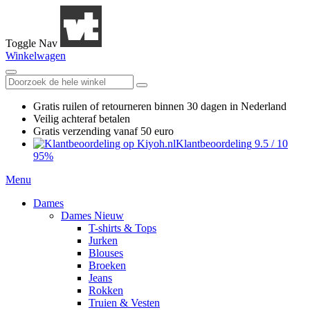
Toggle Nav
Winkelwagen
Gratis ruilen
of retourneren
binnen 30 dagen in Nederland
Veilig achteraf betalen
Gratis verzending
vanaf 50 euro
Klantbeoordeling
9.5
/
10
95%
Menu
Dames
Dames Nieuw
T-shirts & Tops
Jurken
Blouses
Broeken
Jeans
Rokken
Truien & Vesten