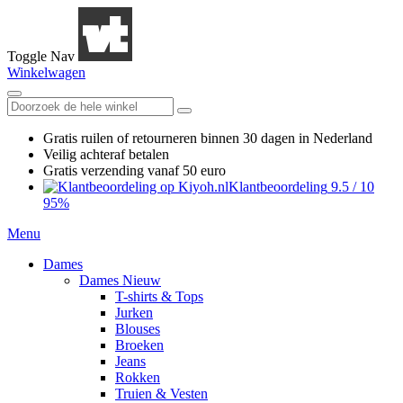
Toggle Nav
Winkelwagen
Gratis ruilen
of retourneren
binnen 30 dagen in Nederland
Veilig achteraf betalen
Gratis verzending
vanaf 50 euro
Klantbeoordeling
9.5
/
10
95%
Menu
Dames
Dames Nieuw
T-shirts & Tops
Jurken
Blouses
Broeken
Jeans
Rokken
Truien & Vesten