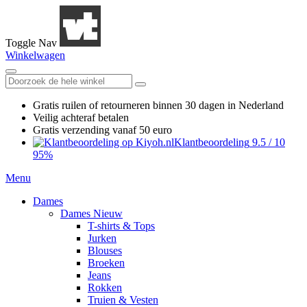
Toggle Nav
Winkelwagen
Gratis ruilen
of retourneren
binnen 30 dagen in Nederland
Veilig achteraf betalen
Gratis verzending
vanaf 50 euro
Klantbeoordeling
9.5
/
10
95%
Menu
Dames
Dames Nieuw
T-shirts & Tops
Jurken
Blouses
Broeken
Jeans
Rokken
Truien & Vesten