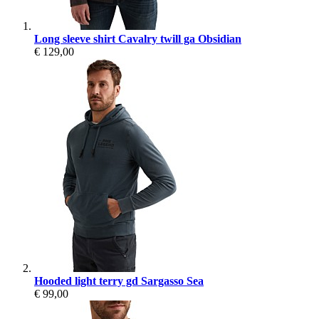
Long sleeve shirt Cavalry twill ga Obsidian
€ 129,00
Hooded light terry gd Sargasso Sea
€ 99,00