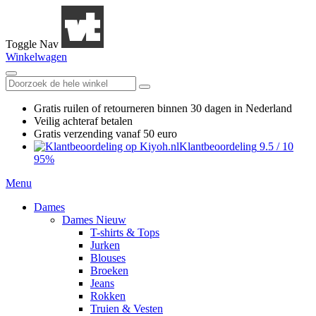
Toggle Nav
Winkelwagen
Gratis ruilen
of retourneren
binnen 30 dagen in Nederland
Veilig achteraf betalen
Gratis verzending
vanaf 50 euro
Klantbeoordeling
9.5
/
10
95%
Menu
Dames
Dames Nieuw
T-shirts & Tops
Jurken
Blouses
Broeken
Jeans
Rokken
Truien & Vesten