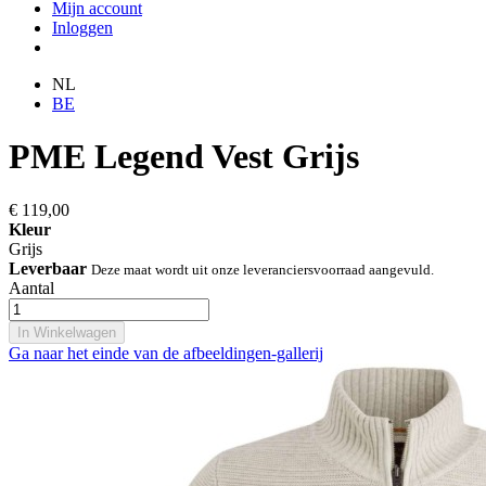
Mijn account
Inloggen
NL
BE
PME Legend Vest Grijs
€ 119,00
Kleur
Grijs
Leverbaar
Deze maat wordt uit onze leveranciersvoorraad aangevuld.
Aantal
In Winkelwagen
Ga naar het einde van de afbeeldingen-gallerij