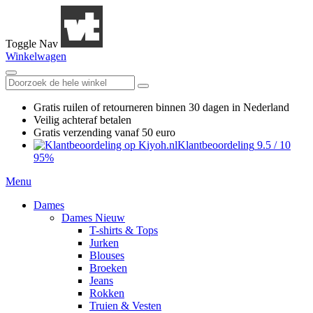
Toggle Nav
Winkelwagen
Gratis ruilen
of retourneren
binnen 30 dagen in Nederland
Veilig achteraf betalen
Gratis verzending
vanaf 50 euro
Klantbeoordeling
9.5
/
10
95%
Menu
Dames
Dames Nieuw
T-shirts & Tops
Jurken
Blouses
Broeken
Jeans
Rokken
Truien & Vesten