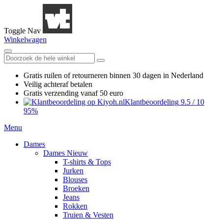
Toggle Nav
Winkelwagen
Gratis ruilen
of retourneren
binnen 30 dagen in Nederland
Veilig achteraf betalen
Gratis verzending
vanaf 50 euro
Klantbeoordeling
9.5
/
10
95%
Menu
Dames
Dames Nieuw
T-shirts & Tops
Jurken
Blouses
Broeken
Jeans
Rokken
Truien & Vesten