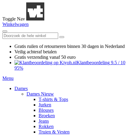
Toggle Nav
Winkelwagen
Gratis ruilen
of retourneren
binnen 30 dagen in Nederland
Veilig achteraf betalen
Gratis verzending
vanaf 50 euro
Klantbeoordeling
9.5
/
10
95%
Menu
Dames
Dames Nieuw
T-shirts & Tops
Jurken
Blouses
Broeken
Jeans
Rokken
Truien & Vesten