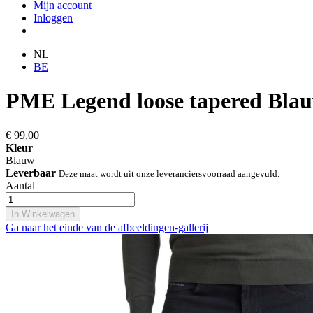
Mijn account
Inloggen
NL
BE
PME Legend loose tapered Bla
€ 99,00
Kleur
Blauw
Leverbaar
Deze maat wordt uit onze leveranciersvoorraad aangevuld.
Aantal
In Winkelwagen
Ga naar het einde van de afbeeldingen-gallerij