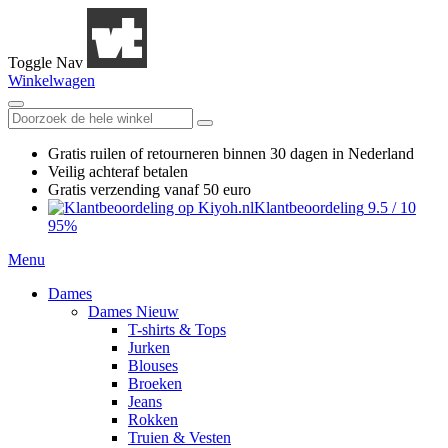
Toggle Nav
Winkelwagen
Gratis ruilen
of retourneren
binnen 30 dagen in Nederland
Veilig achteraf betalen
Gratis verzending
vanaf 50 euro
Klantbeoordeling
9.5
/
10
95%
Menu
Dames
Dames Nieuw
T-shirts & Tops
Jurken
Blouses
Broeken
Jeans
Rokken
Truien & Vesten