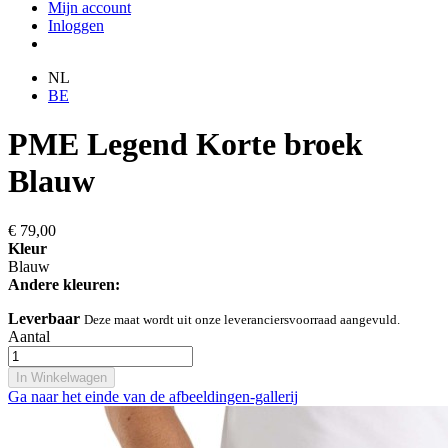
Mijn account
Inloggen
NL
BE
PME Legend Korte broek
Blauw
€ 79,00
Kleur
Blauw
Andere kleuren:
Leverbaar
Deze maat wordt uit onze leveranciersvoorraad aangevuld.
Aantal
In Winkelwagen
Ga naar het einde van de afbeeldingen-gallerij