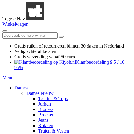
Toggle Nav
Winkelwagen
Gratis ruilen
of retourneren
binnen 30 dagen in Nederland
Veilig achteraf betalen
Gratis verzending
vanaf 50 euro
Klantbeoordeling
9.5
/
10
95%
Menu
Dames
Dames Nieuw
T-shirts & Tops
Jurken
Blouses
Broeken
Jeans
Rokken
Truien & Vesten