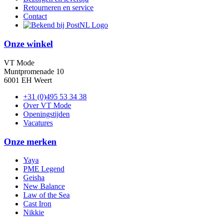
Retourneren en service
Contact
Onze winkel
VT Mode
Muntpromenade 10
6001 EH Weert
+31 (0)495 53 34 38
Over VT Mode
Openingstijden
Vacatures
Onze merken
Yaya
PME Legend
Geisha
New Balance
Law of the Sea
Cast Iron
Nikkie