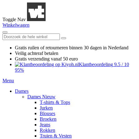
Toggle Nav
Winkelwagen
Gratis ruilen
of retourneren
binnen 30 dagen in Nederland
Veilig achteraf betalen
Gratis verzending
vanaf 50 euro
Klantbeoordeling
9.5
/
10
95%
Menu
Dames
Dames Nieuw
T-shirts & Tops
Jurken
Blouses
Broeken
Jeans
Rokken
Truien & Vesten