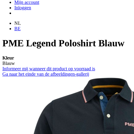
Mijn account
Inloggen
NL
BE
PME Legend Poloshirt Blauw
Kleur
Blauw
Informeer mij wanneer dit product op voorraad is
Ga naar het einde van de afbeeldingen-gallerij