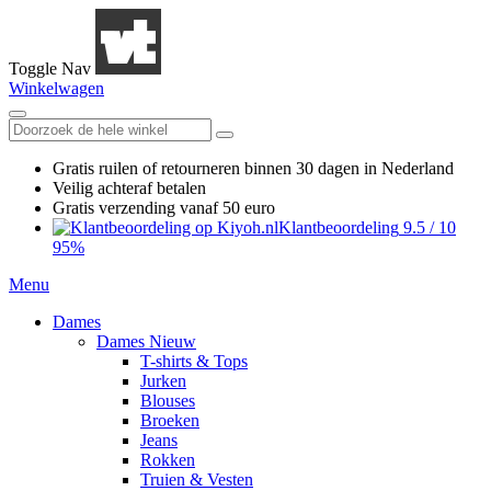
Toggle Nav
Winkelwagen
Gratis ruilen
of retourneren
binnen 30 dagen in Nederland
Veilig achteraf betalen
Gratis verzending
vanaf 50 euro
Klantbeoordeling
9.5
/
10
95%
Menu
Dames
Dames Nieuw
T-shirts & Tops
Jurken
Blouses
Broeken
Jeans
Rokken
Truien & Vesten