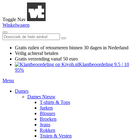
Toggle Nav
Winkelwagen
Gratis ruilen
of retourneren
binnen 30 dagen in Nederland
Veilig achteraf betalen
Gratis verzending
vanaf 50 euro
Klantbeoordeling
9.5
/
10
95%
Menu
Dames
Dames Nieuw
T-shirts & Tops
Jurken
Blouses
Broeken
Jeans
Rokken
Truien & Vesten