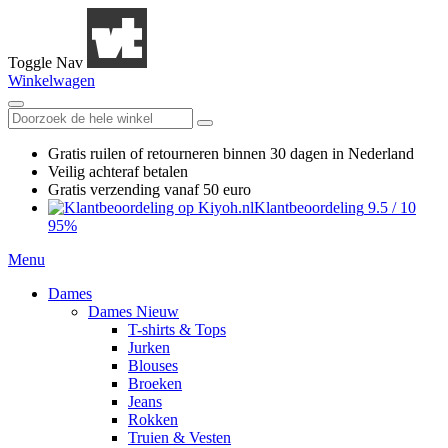
Toggle Nav
Winkelwagen
Gratis ruilen
of retourneren
binnen 30 dagen in Nederland
Veilig achteraf betalen
Gratis verzending
vanaf 50 euro
Klantbeoordeling
9.5
/
10
95%
Menu
Dames
Dames Nieuw
T-shirts & Tops
Jurken
Blouses
Broeken
Jeans
Rokken
Truien & Vesten