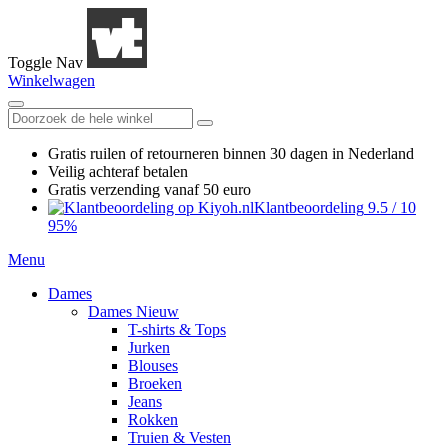
Toggle Nav
Winkelwagen
Gratis ruilen
of retourneren
binnen 30 dagen in Nederland
Veilig achteraf betalen
Gratis verzending
vanaf 50 euro
Klantbeoordeling
9.5
/
10
95%
Menu
Dames
Dames Nieuw
T-shirts & Tops
Jurken
Blouses
Broeken
Jeans
Rokken
Truien & Vesten