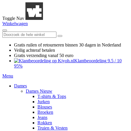
Toggle Nav
Winkelwagen
Gratis ruilen
of retourneren
binnen 30 dagen in Nederland
Veilig achteraf betalen
Gratis verzending
vanaf 50 euro
Klantbeoordeling
9.5
/
10
95%
Menu
Dames
Dames Nieuw
T-shirts & Tops
Jurken
Blouses
Broeken
Jeans
Rokken
Truien & Vesten