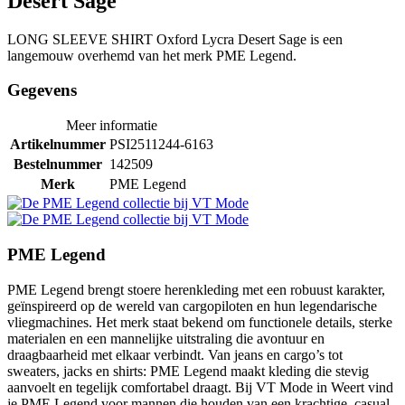
Desert Sage
LONG SLEEVE SHIRT Oxford Lycra Desert Sage is een
langemouw overhemd van het merk PME Legend.
Gegevens
Meer informatie
Artikelnummer
PSI2511244-6163
Bestelnummer
142509
Merk
PME Legend
PME Legend
PME Legend brengt stoere herenkleding met een robuust karakter,
geïnspireerd op de wereld van cargopiloten en hun legendarische
vliegmachines. Het merk staat bekend om functionele details, sterke
materialen en een mannelijke uitstraling die avontuur en
draagbaarheid met elkaar verbindt. Van jeans en cargo’s tot
sweaters, jacks en shirts: PME Legend maakt kleding die stevig
aanvoelt en tegelijk comfortabel draagt. Bij VT Mode in Weert vind
je PME Legend voor mannen die houden van een krachtige, casual