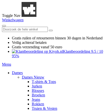
Toggle Nav
Winkelwagen
Gratis ruilen
of retourneren
binnen 30 dagen in Nederland
Veilig achteraf betalen
Gratis verzending
vanaf 50 euro
Klantbeoordeling
9.5
/
10
95%
Menu
Dames
Dames Nieuw
T-shirts & Tops
Jurken
Blouses
Broeken
Jeans
Rokken
Truien & Vesten