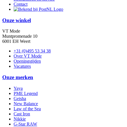
Contact
Onze winkel
VT Mode
Muntpromenade 10
6001 EH Weert
+31 (0)495 53 34 38
Over VT Mode
Openingstijden
Vacatures
Onze merken
Yaya
PME Legend
Geisha
New Balance
Law of the Sea
Cast Iron
Nikkie
G-Star RAW