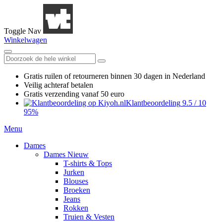
Toggle Nav
Winkelwagen
Gratis ruilen
of retourneren
binnen 30 dagen in Nederland
Veilig achteraf betalen
Gratis verzending
vanaf 50 euro
Klantbeoordeling
9.5
/
10
95%
Menu
Dames
Dames Nieuw
T-shirts & Tops
Jurken
Blouses
Broeken
Jeans
Rokken
Truien & Vesten