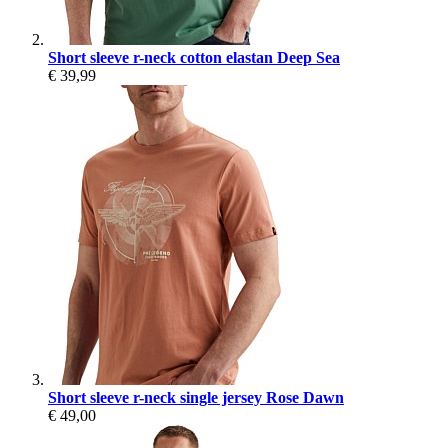
Short sleeve r-neck cotton elastan Deep Sea
€ 39,99
Short sleeve r-neck single jersey Rose Dawn
€ 49,00