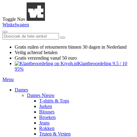
Toggle Nav
Winkelwagen
Gratis ruilen
of retourneren
binnen 30 dagen in Nederland
Veilig achteraf betalen
Gratis verzending
vanaf 50 euro
Klantbeoordeling
9.5
/
10
95%
Menu
Dames
Dames Nieuw
T-shirts & Tops
Jurken
Blouses
Broeken
Jeans
Rokken
Truien & Vesten