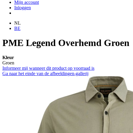
Mijn account
Inloggen
NL
BE
PME Legend Overhemd Groen
Kleur
Groen
Informeer mij wanneer dit product op voorraad is
Ga naar het einde van de afbeeldingen-gallerij