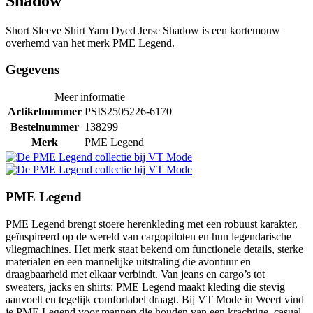
Shadow
Short Sleeve Shirt Yarn Dyed Jerse Shadow is een kortemouw
overhemd van het merk PME Legend.
Gegevens
Meer informatie
Artikelnummer
PSIS2505226-6170
Bestelnummer
138299
Merk
PME Legend
PME Legend
PME Legend brengt stoere herenkleding met een robuust karakter,
geïnspireerd op de wereld van cargopiloten en hun legendarische
vliegmachines. Het merk staat bekend om functionele details, sterke
materialen en een mannelijke uitstraling die avontuur en
draagbaarheid met elkaar verbindt. Van jeans en cargo’s tot
sweaters, jacks en shirts: PME Legend maakt kleding die stevig
aanvoelt en tegelijk comfortabel draagt. Bij VT Mode in Weert vind
je PME Legend voor mannen die houden van een krachtige, casual