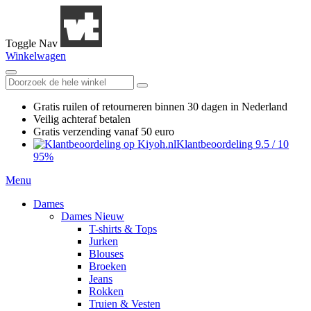
Toggle Nav
Winkelwagen
Gratis ruilen
of retourneren
binnen 30 dagen in Nederland
Veilig achteraf betalen
Gratis verzending
vanaf 50 euro
Klantbeoordeling
9.5
/
10
95%
Menu
Dames
Dames Nieuw
T-shirts & Tops
Jurken
Blouses
Broeken
Jeans
Rokken
Truien & Vesten