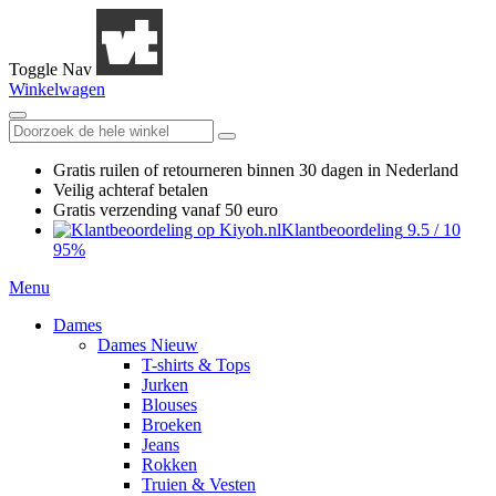
Toggle Nav
Winkelwagen
Gratis ruilen
of retourneren
binnen 30 dagen in Nederland
Veilig achteraf betalen
Gratis verzending
vanaf 50 euro
Klantbeoordeling
9.5
/
10
95%
Menu
Dames
Dames Nieuw
T-shirts & Tops
Jurken
Blouses
Broeken
Jeans
Rokken
Truien & Vesten